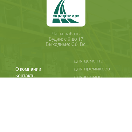
Часы работы
Будни: с 9 до 17
Выходные: Сб, Вс.
для цемента
О компании
для премиксов
Контакты
для кормов
Статьи
для мела
Политика
для извести
конфиденциальности
Обратная связь
для сухих смесей
для дрожжей
Лащенина Лидия
Викторовна
бумажные пакеты