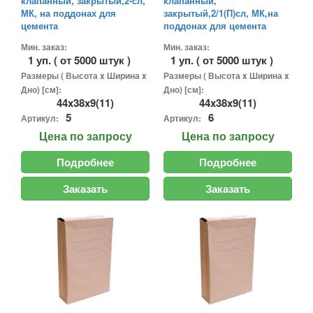
клапанный, закрытый,2-сл,
клапанный,
МК, на поддонах для
закрытый,2/1(П)сл, МК,на
цемента
поддонах для цемента
Мин. заказ:
Мин. заказ:
1 уп. ( от 5000 штук )
1 уп. ( от 5000 штук )
Размеры ( Высота x Ширина x
Размеры ( Высота x Ширина x
Дно) [см]:
Дно) [см]:
44x38x9(11)
44x38x9(11)
5
6
Артикул:
Артикул:
Цена
по запросу
Цена
по запросу
Подробнее
Подробнее
Заказать
Заказать