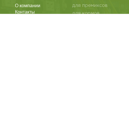
О компании
для премиксов
Контакты
для кормов
Статьи
для мела
Политика
для извести
конфиденциальности
Обратная связь
для сухих смесей
для дрожжей
Лащенина Лидия
Викторовна
бумажные пакеты
ИНН: 343700596300
Юридический адрес:
многослойные
238311, Калининградская
мешки
область,
Гурьевский район, поселок
для угля
Большое Исаково,
улица Счастливая дом 14
для полимера
«А»
Адрес производства:
для удобрения
403346 Волгоградская
область,
для семян
г. Михайловка, ул. Ленина
д.176 «Б»
для зцм
Телефон:
+7(903)375-62-32
Телефон:
+7(937)690-24-34