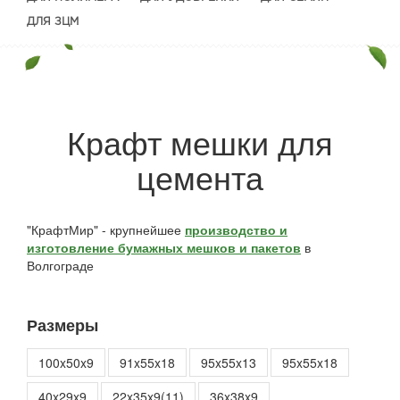
ДЛЯ ЗЦМ
Крафт мешки для
цемента
"КрафтМир" - крупнейшее
производство и
изготовление бумажных мешков и пакетов
в
Волгограде
Размеры
100x50x9
91x55x18
95x55x13
95x55x18
40x29x9
22x35x9(11)
36x38x9