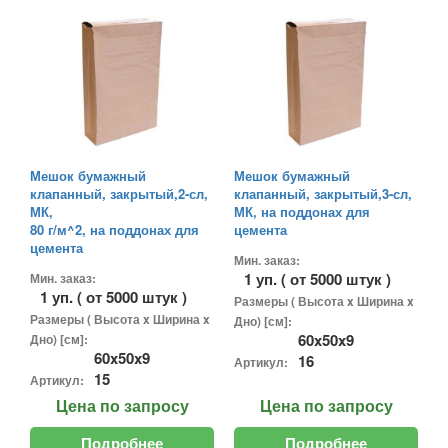
Мешок бумажный
Мешок бумажный
клапанный, закрытый,2-сл,
клапанный, закрытый,3-сл,
МК,
МК, на поддонах для
80 г/м^2, на поддонах для
цемента
цемента
Мин. заказ:
1 уп. ( от 5000 штук )
Мин. заказ:
1 уп. ( от 5000 штук )
Размеры ( Высота x Ширина x
Размеры ( Высота x Ширина x
Дно) [см]:
60x50x9
Дно) [см]:
60x50x9
16
Артикул:
15
Артикул:
Цена
по запросу
Цена
по запросу
Подробнее
Подробнее