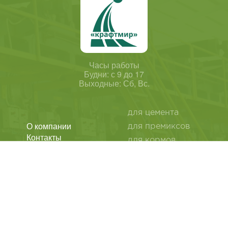
Часы работы
Будни: с 9 до 17
Выходные: Сб, Вс.
для цемента
О компании
для премиксов
Контакты
для кормов
Статьи
для мела
Политика
для извести
конфиденциальности
Обратная связь
для сухих смесей
для дрожжей
Лащенина Лидия