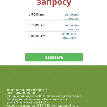
запросу
> 5 000 шт.
запросить
стоимость
> 10 000 шт.
запросить
стоимость
запросить
> 30 000 шт.
стоимость
Заказать
и
Лащенина Лидия Викторовна
ИНН: 343700596300
Юридический адрес: 238311, Калининградская область,
Гурьевский район, поселок Большое Исаково,
улица Счастливая дом 14 «А»
Адрес производства: 403346 Волгоградская область,