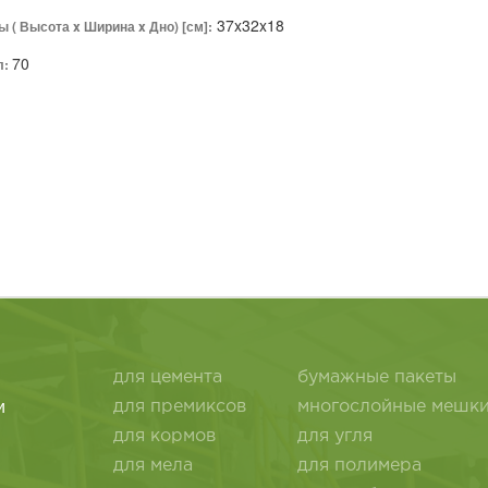
37x32x18
 ( Высота x Ширина x Дно) [см]:
70
л:
для цемента
бумажные пакеты
и
для премиксов
многослойные мешк
для кормов
для угля
для мела
для полимера