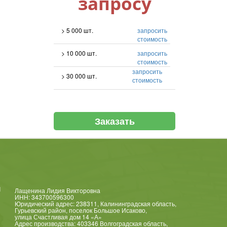
запросу
> 5 000 шт.
запросить
стоимость
> 10 000 шт.
запросить
стоимость
запросить
> 30 000 шт.
стоимость
Заказать
и
Лащенина Лидия Викторовна
ИНН: 343700596300
Юридический адрес: 238311, Калининградская область,
Гурьевский район, поселок Большое Исаково,
улица Счастливая дом 14 «А»
Адрес производства: 403346 Волгоградская область,