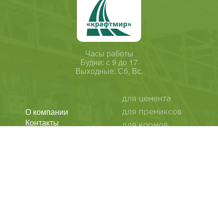
Часы работы
Будни: с 9 до 17
Выходные: Сб, Вс.
для цемента
О компании
для премиксов
Контакты
для кормов
Статьи
для мела
Политика
для извести
конфиденциальности
Обратная связь
для сухих смесей
для дрожжей
Лащенина Лидия
Викторовна
бумажные пакеты