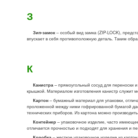
З
Зип-замок
– особый вид замка (ZIP-LOCK), предст
впускает в себя противоположную деталь. Таким обр
К
Канистра
– прямоугольный сосуд для переноски и
крышкой. Материалом изготовления канистр служит ме
Картон
– бумажный материал для упаковки, отлич
проложенной между ними гофрированной бумагой дает
технических приборов. Из картона можно производить 
Контейнер
– упаковочное изделие, часто имеюще
отличается прочностью и подходят для хранения и п
Коробка
– жесткое упаковочное изделие из карто