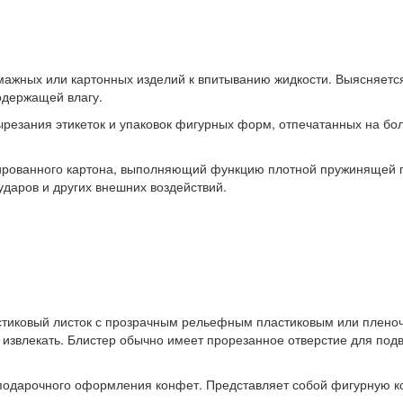
мажных или картонных изделий к впитыванию жидкости. Выясняется
одержащей влагу.
резания этикеток и упаковок фигурных форм, отпечатанных на бол
ированного картона, выполняющий функцию плотной пружинящей п
ударов и других внешних воздействий.
стиковый листок с прозрачным рельефным пластиковым или плен
о извлекать. Блистер обычно имеет прорезанное отверстие для по
одарочного оформления конфет. Представляет собой фигурную ко