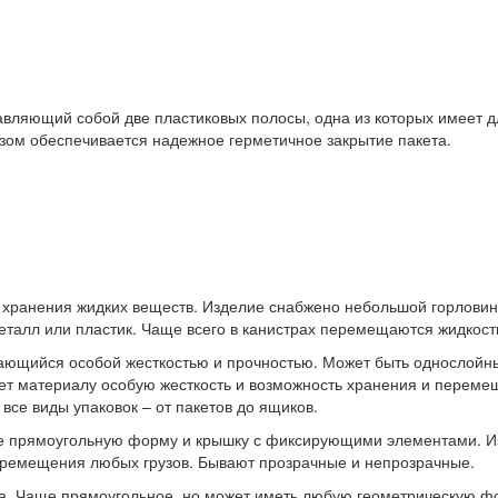
авляющий собой две пластиковых полосы, одна из которых имеет д
азом обеспечивается надежное герметичное закрытие пакета.
 хранения жидких веществ. Изделие снабжено небольшой горлови
талл или пластик. Чаще всего в канистрах перемещаются жидкости
ающийся особой жесткостью и прочностью. Может быть однослойн
 материалу особую жесткость и возможность хранения и перемещ
все виды упаковок – от пакетов до ящиков.
е прямоугольную форму и крышку с фиксирующими элементами. Из
еремещения любых грузов. Бывают прозрачные и непрозрачные.
на. Чаще прямоугольное, но может иметь любую геометрическую ф