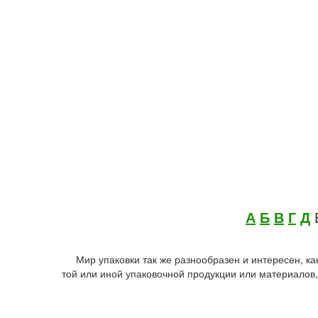
А
Б
В
Г
Д
Мир упаковки так же разнообразен и интересен, к
той или иной упаковочной продукции или материалов