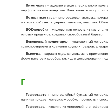
Викет-пакет
– изделие в виде специального пакет
перфорация или отверстия. Викет-пакеты могут фикси
Возвратная тара
– многоразовая упаковка, котор
материалов: стекла, дерева, металла, пластика. Обы
ВОК-коробка
– упаковочная емкость из картона, 
готовых продуктов, создавая своеобразный барьер.
Вспененный полистирол
– упаковочный материал
транспортировки и хранения хрупких товаров, электр
Высечка
– вариант отделки упаковки с применен
форм пакетов и коробок, так и для декорирования по
Г
Гофрокартон
– многослойный бумажный материал,
начинки придает материалу особую прочность и спос
Гофротара
– изделие из многослойного гофрирова