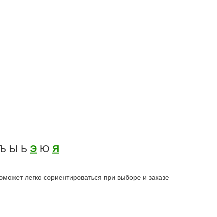
 Ъ Ы Ь
Э
Ю
Я
оможет легко сориентироваться при выборе и заказе