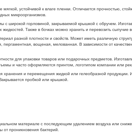
 мягкой, устойчивой к влаге пленки. Отличается прочностью, стой
едных микроорганизмов.
 с широкой горловиной, закрываемой крышкой с обручем. Изготав
жидкостей. Также в бочках можно хранить и перевозить сыпучие 
ериал разной плотности и свойств. Может иметь различную структ
, пергаментная, вощеная, мелованная. В зависимости от качестве
отности для упаковки товаров или подарочных предметов. Изготавл
бъемы и часто оформляются принтом, логотипом компании или ре
ля хранения и перемещения жидкой или гелеобразной продукции. 
Закрывается пробкой или крышкой.
циальном материале с последующим удалением воздуха или сниже
ы от проникновения бактерий.