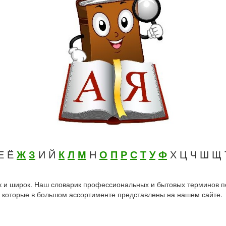
Е Ё
Ж
З
И Й
К
Л
М
Н
О
П
Р
С
Т
У
Ф
Х Ц Ч Ш Щ
ак и широк. Наш словарик профессиональных и бытовых терминов п
, которые в большом ассортименте представлены на нашем сайте.