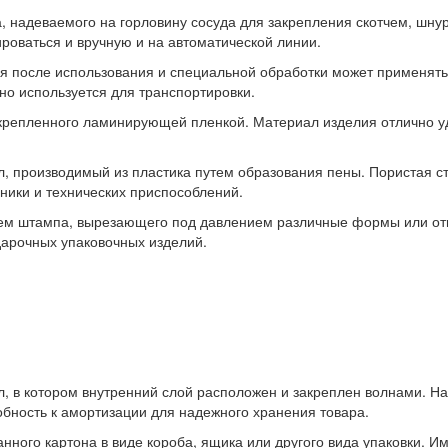
а, надеваемого на горловину сосуда для закрепления скотчем, шну
роваться и вручную и на автоматической линии.
ая после использования и специальной обработки может применять
чно используется для транспортировки.
укрепленного ламинирующей пленкой. Материал изделия отлично у
, производимый из пластика путем образования пены. Пористая ст
оники и технических приспособлений.
ием штампа, вырезающего под давлением различные формы или отв
дарочных упаковочных изделий.
 в котором внутренний слой расположен и закреплен волнами. На
обность к амортизации для надежного хранения товара.
нного картона в виде короба, ящика или другого вида упаковки. И