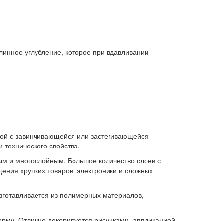
линное углубление, которое при вдавливании
ной с завинчивающейся или застегивающейся
 технического свойства.
ым и многослойным. Большое количество слоев с
ения хрупких товаров, электроники и сложных
готавливается из полимерных материалов,
орму. Отлично декорируется рисунками, аппликацией