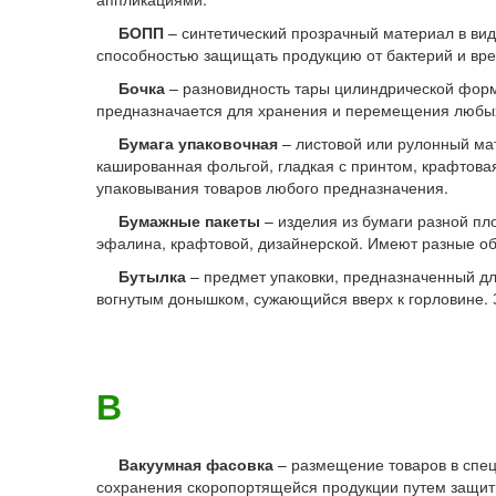
БОПП
– синтетический прозрачный материал в виде
способностью защищать продукцию от бактерий и вр
Бочка
– разновидность тары цилиндрической формы
предназначается для хранения и перемещения любых 
Бумага упаковочная
– листовой или рулонный мат
кашированная фольгой, гладкая с принтом, крафтовая
упаковывания товаров любого предназначения.
Бумажные пакеты
– изделия из бумаги разной пл
эфалина, крафтовой, дизайнерской. Имеют разные о
Бутылка
– предмет упаковки, предназначенный д
вогнутым донышком, сужающийся вверх к горловине. 
В
Вакуумная фасовка
– размещение товаров в спе
сохранения скоропортящейся продукции путем защит