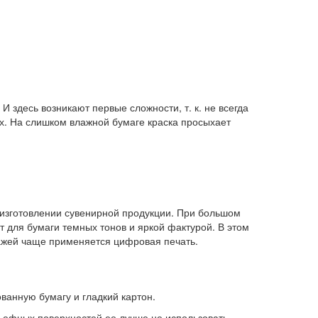
И здесь возникают первые сложности, т. к. не всегда
ах. На слишком влажной бумаге краска просыхает
 изготовлении сувенирной продукции. При большом
 для бумаги темных тонов и яркой фактурой. В этом
ажей чаще применяется цифровая печать.
анную бумагу и гладкий картон.
ьефных поверхностей ее лучше не использовать.