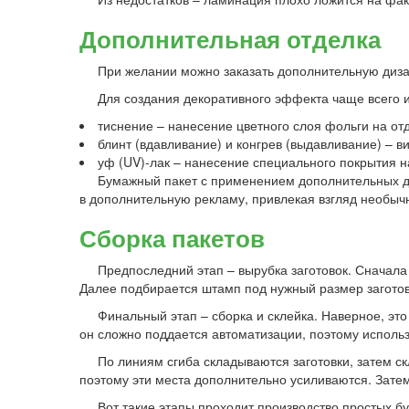
Дополнительная отделка
При желании можно заказать дополнительную диза
Для создания декоративного эффекта чаще всего 
тиснение – нанесение цветного слоя фольги на от
блинт (вдавливание) и конгрев (выдавливание) – 
уф (UV)-лак – нанесение специального покрытия н
Бумажный пакет с применением дополнительных дек
в дополнительную рекламу, привлекая взгляд необыч
Сборка пакетов
Предпоследний этап – вырубка заготовок. Сначала
Далее подбирается штамп под нужный размер заготов
Финальный этап – сборка и склейка. Наверное, это
он сложно поддается автоматизации, поэтому использ
По линиям сгиба складываются заготовки, затем с
поэтому эти места дополнительно усиливаются. Затем
Вот такие этапы проходит производство простых б