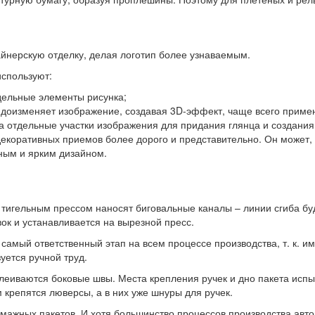
йнерскую отделку, делая логотип более узнаваемым.
используют:
дельные элементы рисунка;
видоизменяет изображение, создавая 3D-эффект, чаще всего примен
а отдельные участки изображения для придания глянца и создания
оративных приемов более дорого и представительно. Он может, ка
ным и ярким дизайном.
 тигельным прессом наносят биговальные каналы – линии сгиба бу
ок и устанавливается на вырезной пресс.
 самый ответственный этап на всем процессе производства, т. к. 
уется ручной труд.
клеиваются боковые швы. Места крепления ручек и дно пакета исп
 крепятся люверсы, а в них уже шнуры для ручек.
умажных пакетов. И хотя большинство процессов производства авт