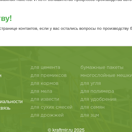
ву!
транице контактов, если у вас остались вопросы по производству 
для цемента
бумажные пакеты
и
для премиксов
многослойные мешк
для кормов
для угля
для мела
для полимера
для извести
для удобрения
иальности
связь
для сухих смесей
для семян
для дрожжей
для зцм
© kraftmir.ru 2025