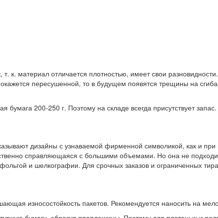
т. к. материал отличается плотностью, имеет свои разновидности. 
а окажется пересушенной, то в будущем появятся трещины на сгиб
я бумага 200-250 г. Поэтому на складе всегда присутствует запас.
казывают дизайны с узнаваемой фирменной символикой, как и при
ественно справляющаяся с большими объемами. Но она не подходит
фольгой и шелкографии. Для срочных заказов и ограниченных тир
ающая износостойкость пакетов. Рекомендуется наносить на мелов
ктурную бумагу, образуя проплешины. Поэтому для плетеных и рел