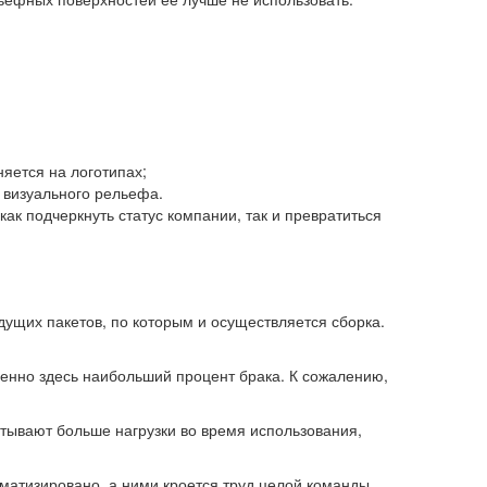
яется на логотипах;
 визуального рельефа.
к подчеркнуть статус компании, так и превратиться
дущих пакетов, по которым и осуществляется сборка.
именно здесь наибольший процент брака. К сожалению,
ытывают больше нагрузки во время использования,
оматизировано, а ними кроется труд целой команды